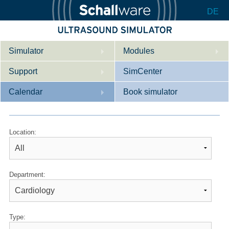
DE
Simulator
Modules
Support
Description
SimCenter
Calendar
Internal Medicine
Who we are
Book simulator
Cardiology
Contact
Courses
Location:
Gynaecology
Downloads
References
References
Tutorial App
Product Sheet
Department:
Configurator
Type: