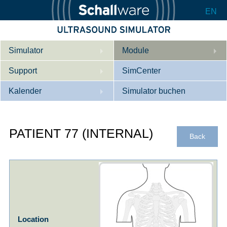
EN
Simulator
Module
Support
Beschreibung
SimCenter
Kalender
Innere Medizin
Wer wir sind
Simulator buchen
Kardiologie
Kontakt
Kurse
PATIENT 77 (INTERNAL)
Geburtshilfe / Gyn
Downloads
Referenzen
Back
Referenzen
Tutorial App
Product Sheet
Konfigurieren
Location