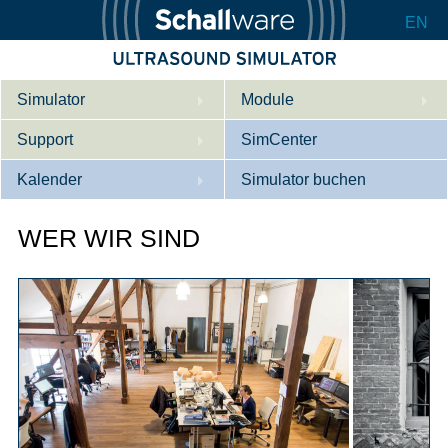
EN
Simulator
Module
Support
Beschreibung
SimCenter
Kalender
Innere Medizin
Wer wir sind
Simulator buchen
Kardiologie
Kontakt
Kurse
WER WIR SIND
Geburtshilfe / Gyn
Downloads
Referenzen
Referenzen
Tutorial App
Product Sheet
Konfigurieren