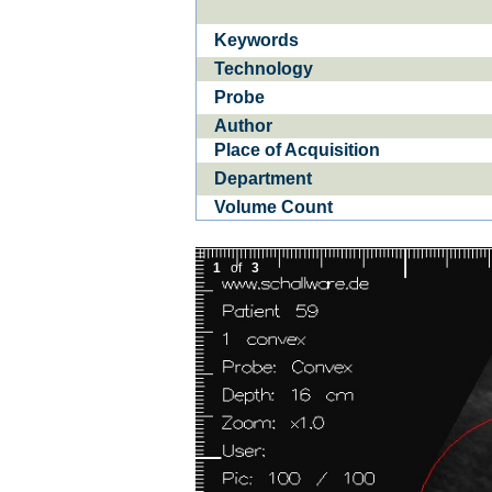
Keywords
Ba­
CE­D
Technology
Probe
Author
Place of Acquisition
Department
Volume Count
1
of
3