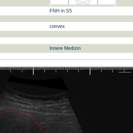
FNH in S5
si­sul­tra­schal­l
ETS, Prä­na­tal­
Ge­burts­hil­fe
dia­gnos­ti­k
convex
Innere Medizin