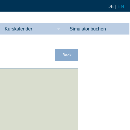
DE
|
EN
Kurskalender
Simulator buchen
Kurse
Referenzen
Back