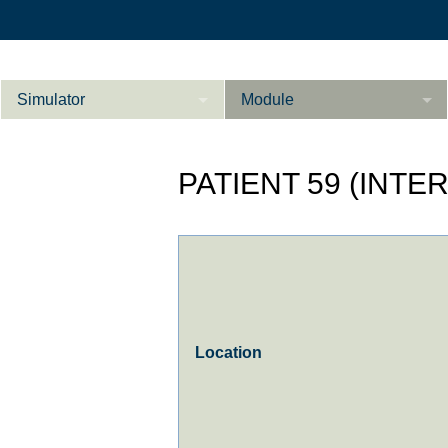
Simulator
Module
Beschreibung
PATIENT 59 (INTE
Innere Medizin
Ab­do­men Fort­ge­
Kardiologie
L
schrit­te­ne
Geburtshilfe / Gyn
Referenzen
Product Sheet
Location
Le­ber Fort­ge­
schrit­te­ne
Konfigurieren