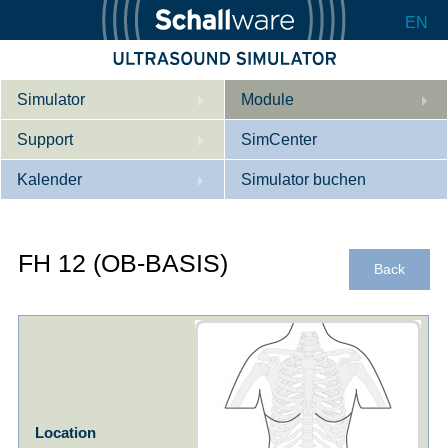
EN
Simulator
Module
Support
Beschreibung
SimCenter
Kalender
Innere Medizin
Wer wir sind
Simulator buchen
Kardiologie
Kontakt
Kurse
FH 12 (OB-BASIS)
Geburtshilfe / Gyn
Downloads
Referenzen
Back
Referenzen
Tutorial App
Product Sheet
Konfigurieren
Location