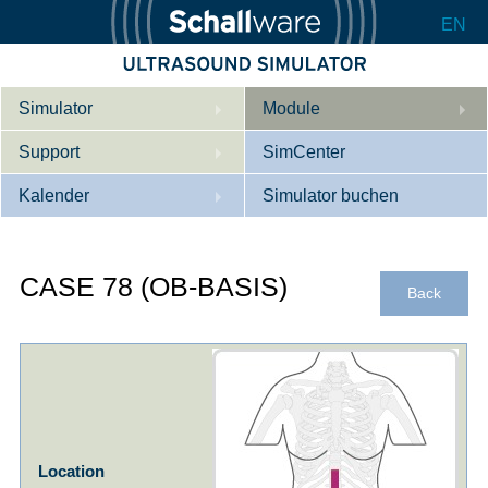
EN
Simulator
Module
Support
Beschreibung
SimCenter
Kalender
Innere Medizin
Wer wir sind
Simulator buchen
Kardiologie
Kontakt
Kurse
CASE 78 (OB-BASIS)
Geburtshilfe / Gyn
Downloads
Referenzen
Back
Referenzen
Tutorial App
Product Sheet
Konfigurieren
Location