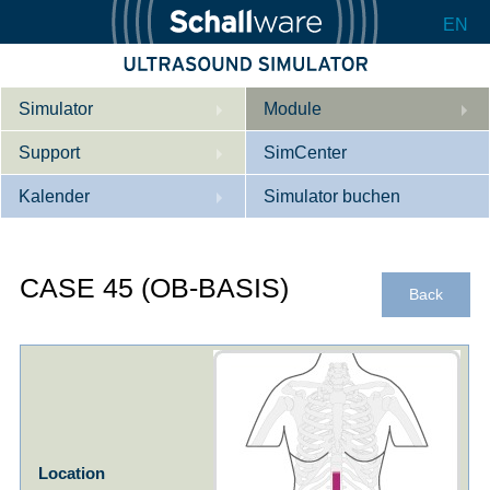
EN
Simulator
Module
Support
Beschreibung
SimCenter
Kalender
Innere Medizin
Wer wir sind
Simulator buchen
Kardiologie
Kontakt
Kurse
CASE 45 (OB-BASIS)
Geburtshilfe / Gyn
Downloads
Referenzen
Back
Referenzen
Tutorial App
Product Sheet
Konfigurieren
Location