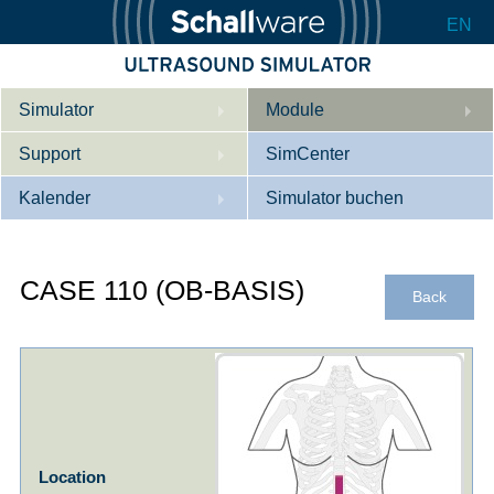
EN
Simulator
Module
Support
Beschreibung
SimCenter
Kalender
Innere Medizin
Wer wir sind
Simulator buchen
Kardiologie
Kontakt
Kurse
CASE 110 (OB-BASIS)
Geburtshilfe / Gyn
Downloads
Referenzen
Back
Referenzen
Tutorial App
Product Sheet
Konfigurieren
Location