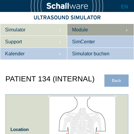
EN
Simulator
Module
Support
Beschreibung
SimCenter
Kalender
Innere Medizin
Wer wir sind
Simulator buchen
Kardiologie
Kontakt
Kurse
PATIENT 134 (INTERNAL)
Geburtshilfe / Gyn
Downloads
Referenzen
Back
Referenzen
Tutorial App
Product Sheet
Konfigurieren
Location