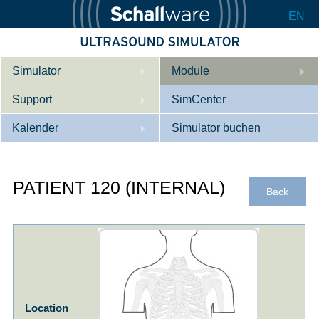
EN
Simulator
Module
Support
Beschreibung
SimCenter
Kalender
Innere Medizin
Wer wir sind
Simulator buchen
Kardiologie
Kontakt
Kurse
PATIENT 120 (INTERNAL)
Geburtshilfe / Gyn
Downloads
Referenzen
Back
Referenzen
Tutorial App
Product Sheet
Konfigurieren
Location