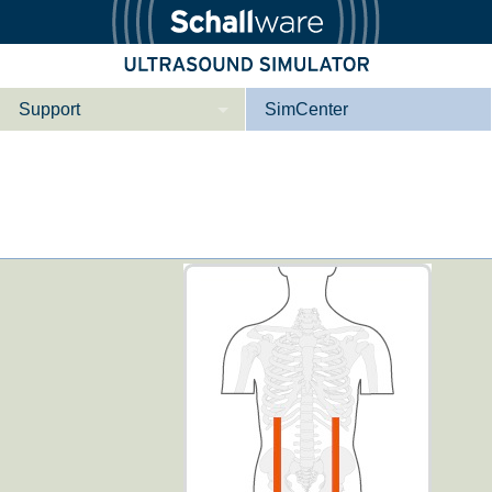
Support
SimCenter
Wer wir sind
Kontakt
Downloads
e­ber Not­fal­l
Le­ber Be­gin­ner
Tutorial App
Not­fall­so­no­gra­
Not­fal­l or­gan­spe­
phie
zi­fisch