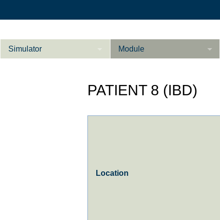
Simulator
Module
Beschreibung
PATIENT 8 (IBD)
Innere Medizin
Ab­do­men Fort­ge­
Kardiologie
L
schrit­te­ne
Geburtshilfe / Gyn
Referenzen
Product Sheet
Location
Le­ber Fort­ge­
schrit­te­ne
Konfigurieren