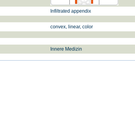
Infiltrated appendix
si­sul­tra­schal­l
ETS, Prä­na­tal­
Ge­burts­hil­fe
dia­gnos­ti­k
convex, linear, color
Innere Medizin