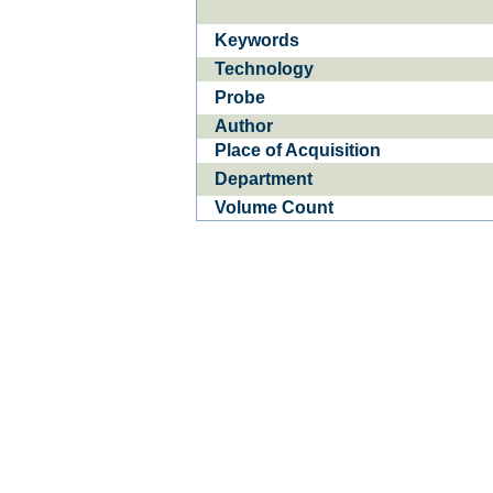
Keywords
Ba­
CE­D
Technology
Probe
Author
Place of Acquisition
Department
Volume Count
1
of
0