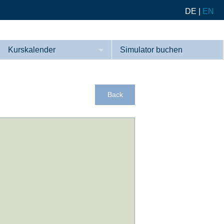
DE
|
EN
Kurskalender
Simulator buchen
Kurse
Referenzen
Back