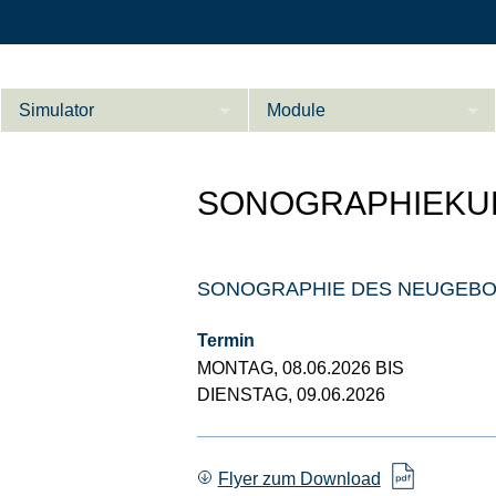
Simulator
Module
Beschreibung
SONOGRAPHIEKU
Innere Medizin
Ab­do­men Fort­ge­
Kardiologie
L
schrit­te­ne
SONOGRAPHIE DES NEUGEB
Geburtshilfe / Gyn
Referenzen
Termin
MONTAG, 08.06.2026 BIS
Product Sheet
DIENSTAG, 09.06.2026
Le­ber Fort­ge­
schrit­te­ne
Konfigurieren
Flyer zum Download