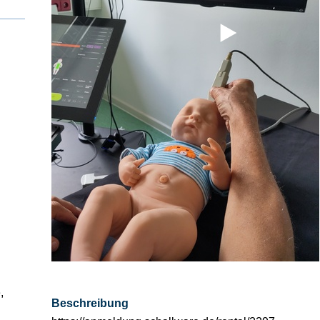
⯈
si­sul­tra­schal­l
ETS, Prä­na­tal­
Ge­burts­hil­fe
dia­gnos­ti­k
,
Beschreibung