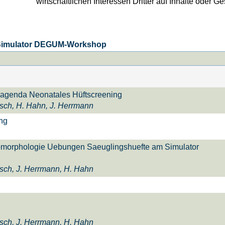
wirtschaftlichen Interessen Dritter auf Inhalte oder Ge
 Simulator DEGUM-Workshop
sagenda Neonatales Hüftscreening
esch, H. Hahn, J. Herrmann
ng
omorphologie Uebungen Saeuglingshuefte am Simulator
esch, J. Herrmann, H. Hahn
esch, J. Herrmann, H. Hahn