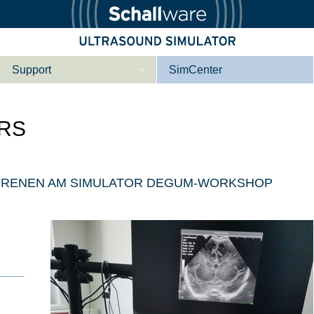
Support
SimCenter
Wer wir sind
RS
Kontakt
Downloads
e­ber Not­fal­l
Le­ber Be­gin­ner
ORENEN AM SIMULATOR DEGUM-WORKSHOP
Tutorial App
Not­fall­so­no­gra­
Not­fal­l or­gan­spe­
phie
zi­fisch