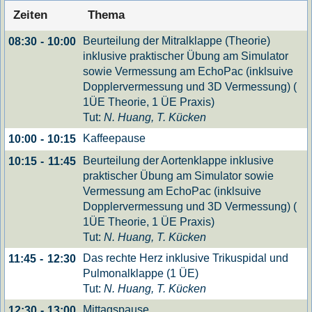
Zeiten
Thema
Beurteilung der Mitralklappe (Theorie)
08:30
-
10:00
inklusive praktischer Übung am Simulator
sowie Vermessung am EchoPac (inklsuive
Dopplervermessung und 3D Vermessung) (
1ÜE Theorie, 1 ÜE Praxis)
Tut:
N. Huang, T. Kücken
Kaffeepause
10:00
-
10:15
Beurteilung der Aortenklappe inklusive
10:15
-
11:45
praktischer Übung am Simulator sowie
Vermessung am EchoPac (inklsuive
Dopplervermessung und 3D Vermessung) (
1ÜE Theorie, 1 ÜE Praxis)
Tut:
N. Huang, T. Kücken
Das rechte Herz inklusive Trikuspidal und
11:45
-
12:30
Pulmonalklappe (1 ÜE)
Tut:
N. Huang, T. Kücken
Mittagspause
12:30
-
13:00