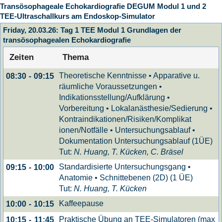
Transösophageale Echokardiografie DEGUM Modul 1 und 2
TEE-Ultraschallkurs am Endoskop-Simulator
Friday, 20.03.26: Tag 1 TEE Modul 1 Grundlagen der
transösophagealen Echokardiografie
Zeiten
Thema
Theoretische Kenntnisse • Apparative u.
08:30
-
09:15
räumliche Voraussetzungen •
Indikationsstellung/Aufklärung •
Vorbereitung • Lokalanästhesie/Sedierung •
Kontraindikationen/Risiken/Komplikat
ionen/Notfälle • Untersuchungsablauf •
Dokumentation Untersuchungsablauf (1ÜE)
Tut:
N. Huang, T. Kücken, C. Bräsel
Standardisierte Untersuchungsgang •
09:15
-
10:00
Anatomie • Schnittebenen (2D) (1 ÜE)
Tut:
N. Huang, T. Kücken
Kaffeepause
10:00
-
10:15
Praktische Übung an TEE-Simulatoren (max
10:15
-
11:45