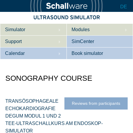
DE
Simulator
Modules
Support
Description
SimCenter
Calendar
Internal Medicine
Who we are
Book simulator
Cardiology
Contact
Courses
SONOGRAPHY COURSE
Gynaecology
Downloads
References
References
Tutorial App
Product Sheet
TRANSÖSOPHAGEALE
Reviews from participants
ECHOKARDIOGRAFIE
Configurator
DEGUM MODUL 1 UND 2
TEE-ULTRASCHALLKURS AM ENDOSKOP-
SIMULATOR