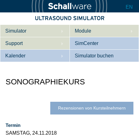
EN
Simulator
Module
Support
Beschreibung
SimCenter
Kalender
Innere Medizin
Wer wir sind
Simulator buchen
Kardiologie
Kontakt
Kurse
SONOGRAPHIEKURS
Geburtshilfe / Gyn
Downloads
Referenzen
Referenzen
Tutorial App
Product Sheet
Rezensionen von Kursteilnehmern
Konfigurieren
Termin
SAMSTAG, 24.11.2018