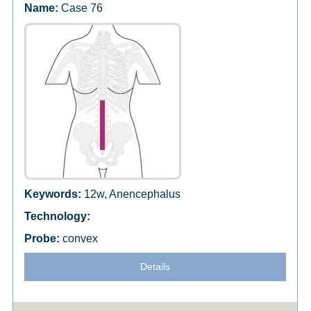
Case 76
12w, Anencephalus
convex
Details