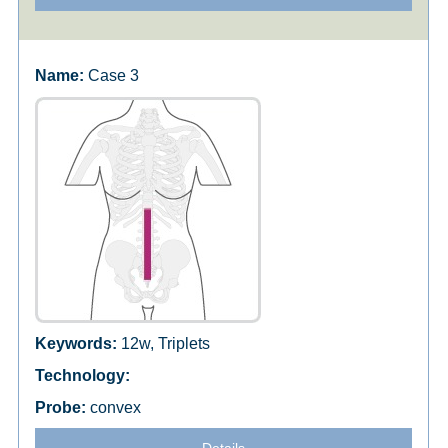
Case 3
12w, Triplets
convex