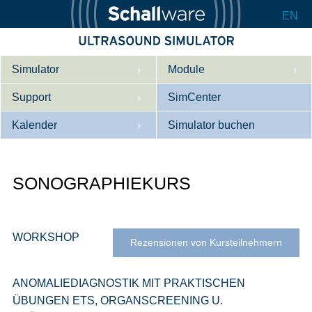
EN
Simulator
Module
Support
Beschreibung
SimCenter
Kalender
Innere Medizin
Wer wir sind
Simulator buchen
Kardiologie
Kontakt
Kurse
SONOGRAPHIEKURS
Geburtshilfe / Gyn
Downloads
Referenzen
Referenzen
Tutorial App
Product Sheet
WORKSHOP
Rezensionen von Kursteilnehmern
Konfigurieren
ANOMALIEDIAGNOSTIK MIT PRAKTISCHEN
ÜBUNGEN ETS, ORGANSCREENING U.