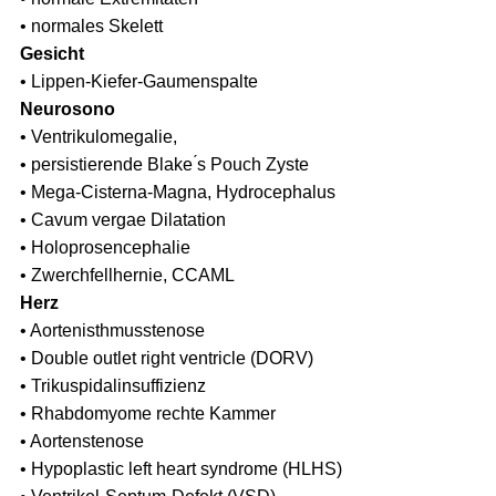
• normales Skelett
Gesicht
• Lippen-Kiefer-Gaumenspalte
Neurosono
• Ventrikulomegalie,
• persistierende Blake ́s Pouch Zyste
• Mega-Cisterna-Magna, Hydrocephalus
• Cavum vergae Dilatation
• Holoprosencephalie
• Zwerchfellhernie, CCAML
Herz
• Aortenisthmusstenose
• Double outlet right ventricle (DORV)
• Trikuspidalinsuffizienz
• Rhabdomyome rechte Kammer
• Aortenstenose
• Hypoplastic left heart syndrome (HLHS)