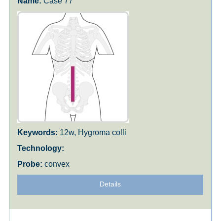
Case 77
12w, Hygroma colli
convex
Details