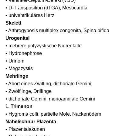
• Ventrikel-Septum-Defekt (VSD)
• D-Transposition (dTGA), Mesocardia
• univentrikuläres Herz
Skelett
• Arthrogyposis multiplex congenita, Spina bifida
Urogenital
• mehrere polyzystische Nierenfälle
• Hydronephrose
• Urinom
• Megazystis
Mehrlinge
• Abort eines Zwilling, dichoriale Gemini
• Zwölflinge, Drillinge
• dichoriale Gemini, monoamniale Gemini
1. Trimenon
• Hygroma colli, partielle Mole, Nackenödem
Nabelschnur Plazenta
• Plazentalakunen