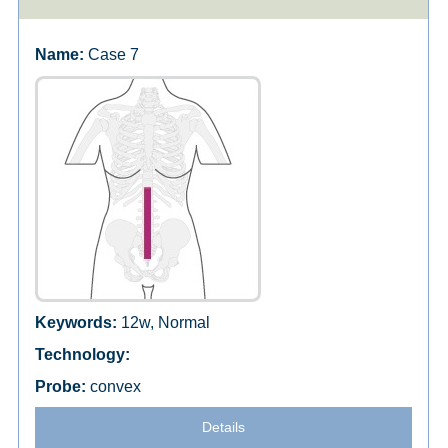
Case 7
12w, Normal
convex
Details