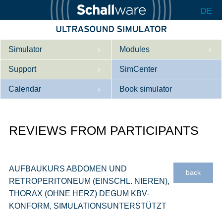
DE
Simulator
Modules
Support
Description
SimCenter
Calendar
Internal Medicine
Who we are
Book simulator
Cardiology
Contact
Courses
REVIEWS FROM PARTICIPANTS
Gynaecology
Downloads
References
References
Tutorial App
Product Sheet
AUFBAUKURS ABDOMEN UND
back
RETROPERITONEUM (EINSCHL. NIEREN),
Configurator
THORAX (OHNE HERZ) DEGUM KBV-
KONFORM, SIMULATIONSUNTERSTÜTZT