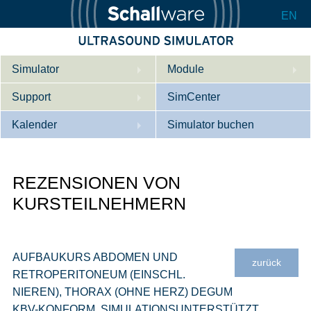
EN
Simulator
Module
Support
Beschreibung
SimCenter
Kalender
Innere Medizin
Wer wir sind
Simulator buchen
Kardiologie
Kontakt
Kurse
REZENSIONEN VON
Geburtshilfe / Gyn
Downloads
Referenzen
KURSTEILNEHMERN
Referenzen
Tutorial App
Product Sheet
AUFBAUKURS ABDOMEN UND
zurück
Konfigurieren
RETROPERITONEUM (EINSCHL.
NIEREN), THORAX (OHNE HERZ) DEGUM
KBV-KONFORM, SIMULATIONSUNTERSTÜTZT