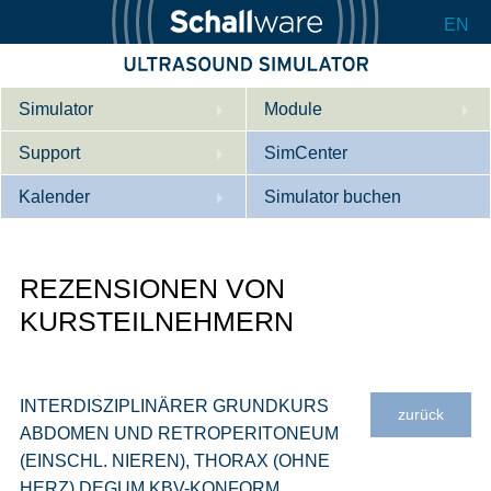
EN
Simulator
Module
Support
Beschreibung
SimCenter
Kalender
Innere Medizin
Wer wir sind
Simulator buchen
Kardiologie
Kontakt
Kurse
REZENSIONEN VON
Geburtshilfe / Gyn
Downloads
Referenzen
KURSTEILNEHMERN
Referenzen
Tutorial App
Product Sheet
INTERDISZIPLINÄRER GRUNDKURS
zurück
Konfigurieren
ABDOMEN UND RETROPERITONEUM
(EINSCHL. NIEREN), THORAX (OHNE
HERZ) DEGUM KBV-KONFORM,