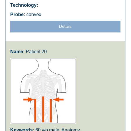
convex
Details
Patient 20
60 y/o male, Anatomy