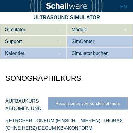
EN
Simulator
Module
Support
Beschreibung
SimCenter
Kalender
Innere Medizin
Wer wir sind
Simulator buchen
Kardiologie
Kontakt
Kurse
SONOGRAPHIEKURS
Geburtshilfe / Gyn
Downloads
Referenzen
Referenzen
Tutorial App
Product Sheet
AUFBAUKURS
Rezensionen von Kursteilnehmern
ABDOMEN UND
Konfigurieren
RETROPERITONEUM (EINSCHL. NIEREN), THORAX
(OHNE HERZ) DEGUM KBV-KONFORM,