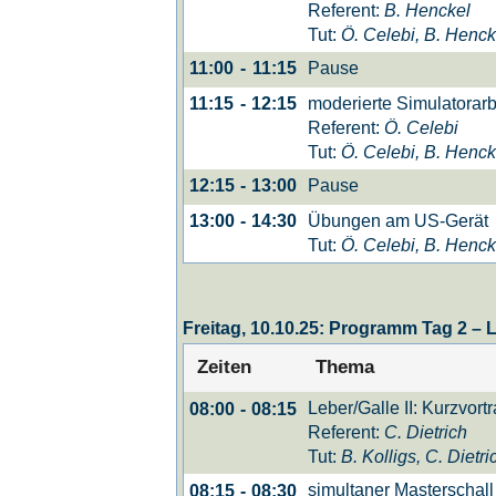
Referent:
B. Henckel
Tut:
Ö. Celebi, B. Henck
Pause
11:00
-
11:15
moderierte Simulatorar
11:15
-
12:15
Referent:
Ö. Celebi
Tut:
Ö. Celebi, B. Henck
Pause
12:15
-
13:00
Übungen am US-Gerät
13:00
-
14:30
Tut:
Ö. Celebi, B. Henck
Freitag, 10.10.25: Programm Tag 2 –
Zeiten
Thema
Leber/Galle II: Kurzvort
08:00
-
08:15
Referent:
C. Dietrich
Tut:
B. Kolligs, C. Dietri
simultaner Masterschall
08:15
-
08:30