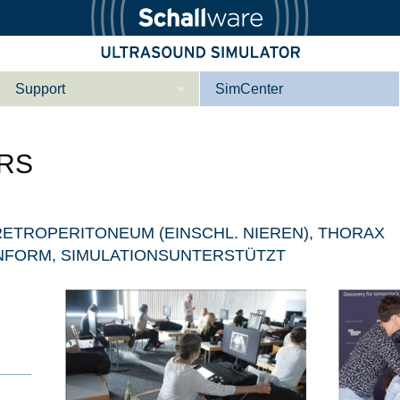
Support
SimCenter
Wer wir sind
RS
Kontakt
Downloads
e­ber Not­fal­l
Le­ber Be­gin­ner
TROPERITONEUM (EINSCHL. NIEREN), THORAX
Tutorial App
NFORM, SIMULATIONSUNTERSTÜTZT
Not­fall­so­no­gra­
Not­fal­l or­gan­spe­
phie
zi­fisch