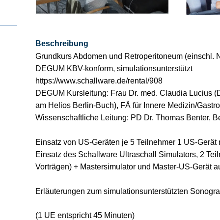
⯈
si­sul­tra­schal­l
ETS, Prä­na­tal­
Ge­burts­hil­fe
dia­gnos­ti­k
Beschreibung
Grundkurs Abdomen und Retroperitoneum (einschl. N
DEGUM KBV-konform, simulationsunterstützt
https://www.schallware.de/rental/908
DEGUM Kursleitung: Frau Dr. med. Claudia Lucius (D
am Helios Berlin-Buch), FÄ für Innere Medizin/Gastro
Wissenschaftliche Leitung: PD Dr. Thomas Benter, 
Einsatz von US-Geräten je 5 Teilnehmer 1 US-Gerät 
Einsatz des Schallware Ultraschall Simulators, 2 Teil
Vorträgen) + Mastersimulator und Master-US-Gerät a
Erläuterungen zum simulationsunterstützten Sonogra
(1 UE entspricht 45 Minuten)