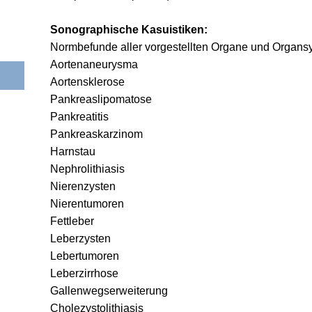
Sonographische Kasuistiken:
Normbefunde aller vorgestellten Organe und Organs
Aortenaneurysma
Aortensklerose
Pankreaslipomatose
Pankreatitis
Pankreaskarzinom
Harnstau
Nephrolithiasis
Nierenzysten
Nierentumoren
Fettleber
Leberzysten
Lebertumoren
Leberzirrhose
Gallenwegserweiterung
Cholezystolithiasis