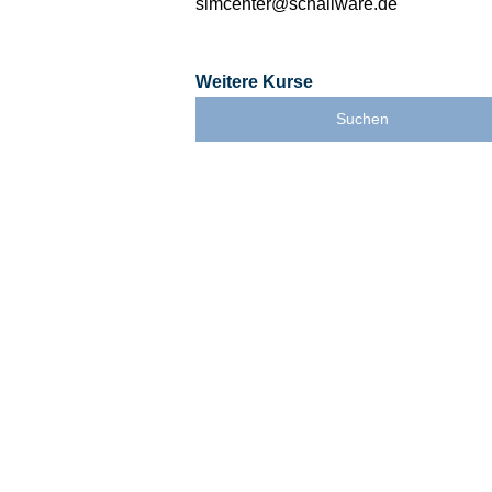
simcenter@schallware.de
Weitere Kurse
Suchen