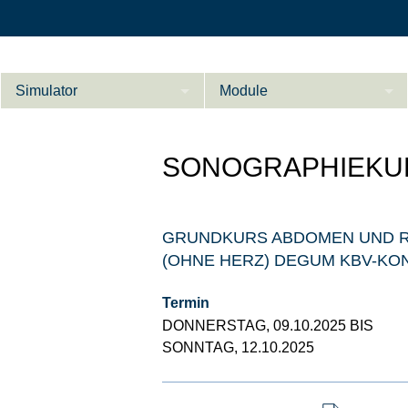
Simulator
Module
Beschreibung
SONOGRAPHIEKU
Innere Medizin
Ab­do­men Fort­ge­
Kardiologie
L
schrit­te­ne
GRUNDKURS ABDOMEN UND RE
Geburtshilfe / Gyn
(OHNE HERZ) DEGUM KBV-KO
Referenzen
Termin
Product Sheet
DONNERSTAG, 09.10.2025 BIS
Le­ber Fort­ge­
schrit­te­ne
SONNTAG, 12.10.2025
Konfigurieren