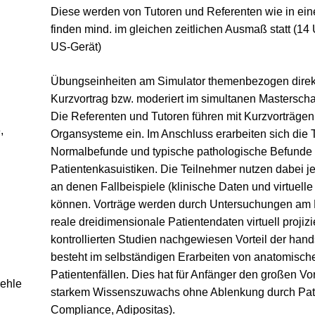
Diese werden von Tutoren und Referenten wie in ein
finden mind. im gleichen zeitlichen Ausmaß statt (14
US-Gerät)
Übungseinheiten am Simulator themenbezogen direkt
Kurzvortrag bzw. moderiert im simultanen Masterschal
Die Referenten und Tutoren führen mit Kurzvorträgen
,
Organsysteme ein. Im Anschluss erarbeiten sich die 
Normalbefunde und typische pathologische Befunde
Patientenkasuistiken. Die Teilnehmer nutzen dabei je
an denen Fallbeispiele (klinische Daten und virtuel
können. Vorträge werden durch Untersuchungen am P
reale dreidimensionale Patientendaten virtuell projizi
kontrollierten Studien nachgewiesen Vorteil der hands
besteht im selbständigen Erarbeiten von anatomis
Patientenfällen. Dies hat für Anfänger den großen Vorte
Jehle
starkem Wissenszuwachs ohne Ablenkung durch Pati
Compliance, Adipositas).